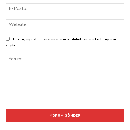
E-
Pos
Web
Ismimi, e-postamı ve web sitemi bir dahaki sefere bu tarayıcıya
kaydet.
Yorum: