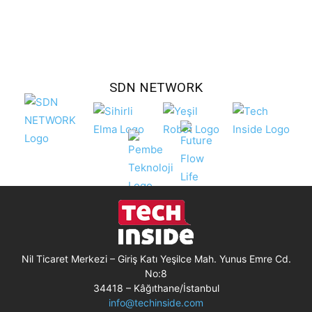
SDN NETWORK
Nil Ticaret Merkezi – Giriş Katı Yeşilce Mah. Yunus Emre Cd.
No:8
34418 – Kâğıthane/İstanbul
info@techinside.com