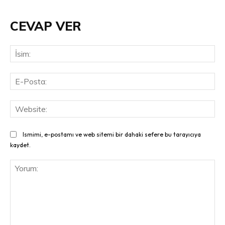
CEVAP VER
İsi
E-
Pos
Web
Ismimi, e-postamı ve web sitemi bir dahaki sefere bu tarayıcıya
kaydet.