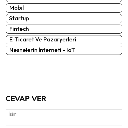
Mobil
Startup
Fintech
E-Ticaret Ve Pazaryerleri
Nesnelerin İnterneti - IoT
CEVAP VER
İsi
E-