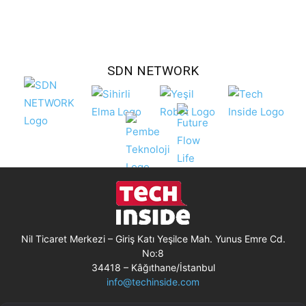
SDN NETWORK
Nil Ticaret Merkezi – Giriş Katı Yeşilce Mah. Yunus Emre Cd.
No:8
34418 – Kâğıthane/İstanbul
info@techinside.com