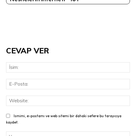
CEVAP VER
İsi
E-
Pos
Web
Ismimi, e-postamı ve web sitemi bir dahaki sefere bu tarayıcıya
kaydet.