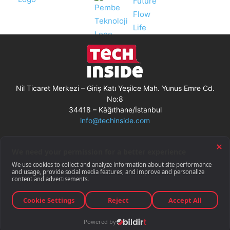
Nil Ticaret Merkezi – Giriş Katı Yeşilce Mah. Yunus Emre Cd.
No:8
34418 – Kâğıthane/İstanbul
info@techinside.com
Künye
Site Kullanım Koşulları
Çerez Kullanımı
Gizlilik Bildirimi
RSS
© Techinside.com, İnternet Medyası
ve Bilişim Muhabirleri Derneği
üyesidir.