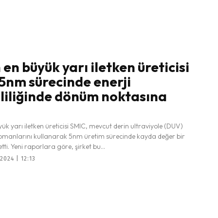
 en büyük yarı iletken üreticisi
5nm sürecinde enerji
liliğinde dönüm noktasına
yük yarı iletken üreticisi SMIC, mevcut derin ultraviyole (DUV)
kipmanlarını kullanarak 5nm üretim sürecinde kayda değer bir
tti. Yeni raporlara göre, şirket bu...
024 | 12:13