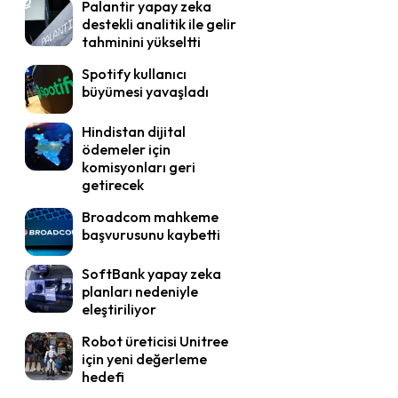
Palantir yapay zeka
destekli analitik ile gelir
tahminini yükseltti
Spotify kullanıcı
büyümesi yavaşladı
Hindistan dijital
ödemeler için
komisyonları geri
getirecek
Broadcom mahkeme
başvurusunu kaybetti
SoftBank yapay zeka
planları nedeniyle
eleştiriliyor
Robot üreticisi Unitree
için yeni değerleme
hedefi