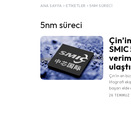
ANA SAYFA
ETIKETLER
5NM SÜRECI
5nm süreci
Çin’in
SMIC 
verim
ulaştı
Çin’in en bü
litografi e
başarı elde e
26 TEMMUZ 2