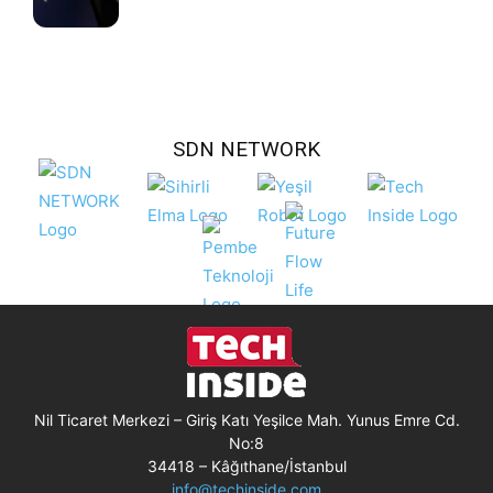
SDN NETWORK
Nil Ticaret Merkezi – Giriş Katı Yeşilce Mah. Yunus Emre Cd.
No:8
34418 – Kâğıthane/İstanbul
info@techinside.com