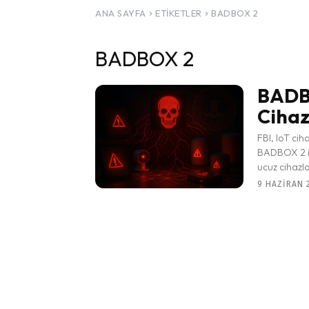
ANA SAYFA
ETIKETLER
BADBOX 2
BADBOX 2
BADBO
Cihaz
FBI, IoT cih
BADBOX 2 isi
ucuz cihazlar
9 HAZIRAN 2