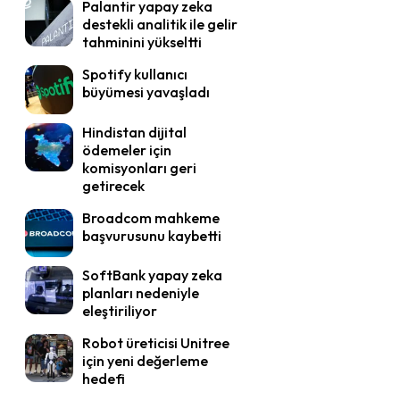
Palantir yapay zeka
destekli analitik ile gelir
tahminini yükseltti
Spotify kullanıcı
büyümesi yavaşladı
Hindistan dijital
ödemeler için
komisyonları geri
getirecek
Broadcom mahkeme
başvurusunu kaybetti
SoftBank yapay zeka
planları nedeniyle
eleştiriliyor
Robot üreticisi Unitree
için yeni değerleme
hedefi