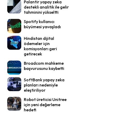
Palantir yapay zeka
destekli analitik ile gelir
tahminini yükseltti
Spotify kullanıcı
büyümesi yavaşladı
Hindistan dijital
ödemeler için
komisyonları geri
getirecek
Broadcom mahkeme
başvurusunu kaybetti
SoftBank yapay zeka
planları nedeniyle
eleştiriliyor
Robot üreticisi Unitree
için yeni değerleme
hedefi