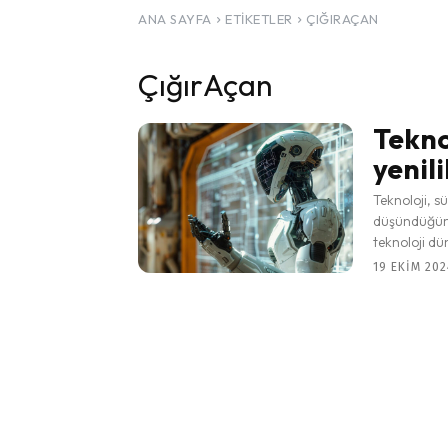
ANA SAYFA
ETIKETLER
ÇIĞIRAÇAN
ÇığırAçan
Tekno
yenili
Teknoloji, s
düşündüğümü
teknoloji dün
19 EKIM 202