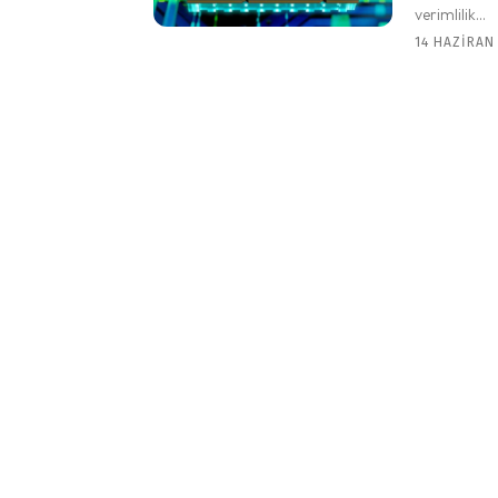
verimlilik...
14 HAZIRAN 