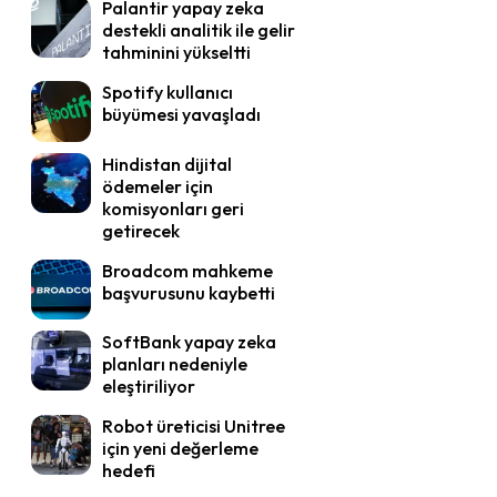
Palantir yapay zeka
destekli analitik ile gelir
tahminini yükseltti
Spotify kullanıcı
büyümesi yavaşladı
Hindistan dijital
ödemeler için
komisyonları geri
getirecek
Broadcom mahkeme
başvurusunu kaybetti
SoftBank yapay zeka
planları nedeniyle
eleştiriliyor
Robot üreticisi Unitree
için yeni değerleme
hedefi