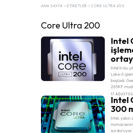
ANA SAYFA
ETIKETLER
CORE ULTRA 200
Core Ultra 200
Intel
işlem
ortay
Intel'in bu 
Lake-S işle
başladı. Ge
265KF model
17 AĞUSTOS 
Intel
300 mo
Intel, yakı
mimarisinin
sürdürüyor. 