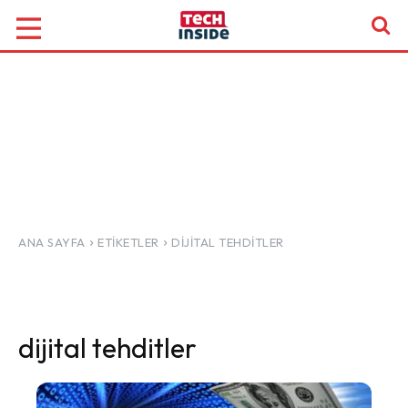
ANA SAYFA
ETIKETLER
DIJITAL TEHDITLER
dijital tehditler