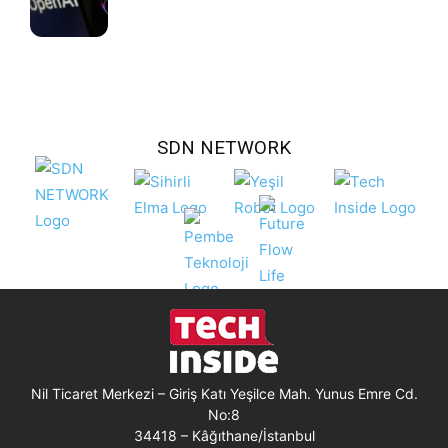
SDN NETWORK
Nil Ticaret Merkezi – Giriş Katı Yeşilce Mah. Yunus Emre Cd.
No:8
34418 – Kâğıthane/İstanbul