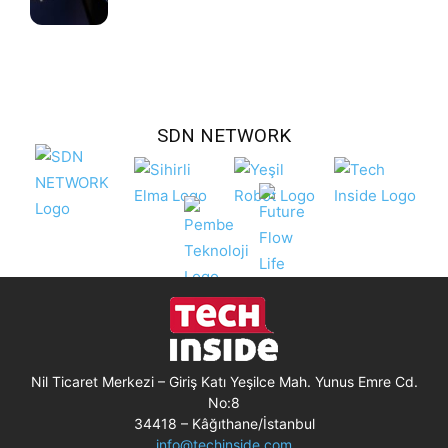
SDN NETWORK
Nil Ticaret Merkezi – Giriş Katı Yeşilce Mah. Yunus Emre Cd.
No:8
34418 – Kâğıthane/İstanbul
info@techinside.com