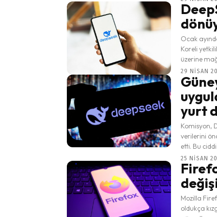
DeepS
dönüy
Ocak ayınd
Koreli yetkili
29 NISAN 20
Güney
uygul
yurt d
Komisyon, D
verilerini ö
etti. Bu cidd
25 NISAN 20
Firefo
değişi
Mozilla Firef
oldukça kızgı