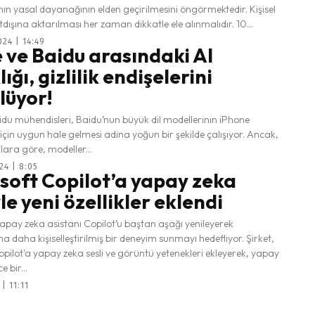
ın yasal dayanağının elden geçirilmesini öngörmektedir. Kişisel
verilerin yurtdışına aktarılması her zaman dikkatle ele alınmalıdır. 10...
024 | 14:49
 ve Baidu arasındaki AI
ığı, gizlilik endişelerini
lüyor!
idu mühendisleri, Baidu’nun büyük dil modellerinin iPhone
ı için uygun hale gelmesi adına yoğun bir şekilde çalışıyor. Ancak,
ara göre, modeller...
24 | 8:05
soft Copilot’a yapay zeka
le yeni özellikler eklendi
apay zeka asistanı Copilot’u baştan aşağı yenileyerek
ına daha kişiselleştirilmiş bir deneyim sunmayı hedefliyor. Şirket,
pilot'a yapay zeka sesli ve görüntü yetenekleri ekleyerek, yapay
 bir...
| 11:11