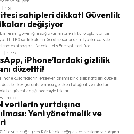
aptı ve bu, pek...
 | 1:51
itesi sahipleri dikkat! Güvenlik
ikaları değişiyor
t, internet güvenliğini sağlayan en önemli kuruluşlardan biri
iyor. HTTPS sertifikalarını ücretsiz sunarak milyonlarca web
relenmesini sağladı. Ancak, Let's Encrypt, sertifika...
5 | 13:22
App, iPhone’lardaki gizlilik
nı düzeltti!
hone kullanıcılarını etkileyen önemli bir gizlilik hatasını düzeltti.
dece bir kez görüntülenmesi gereken fotoğraf ve videolar,
 bir güvenlik açığı nedeniyle tekrar...
5 | 10:10
l verilerin yurtdışına
ılması: Yeni yönetmelik ve
ri
24'te yürürlüğe giren KVKK'daki değişiklikler, verilerin yurtdışına