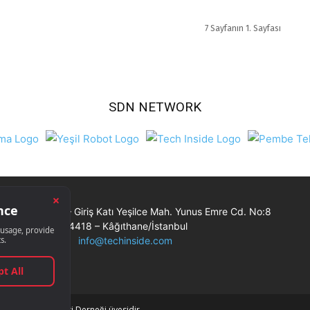
7 Sayfanın 1. Sayfası
SDN NETWORK
Ticaret Merkezi – Giriş Katı Yeşilce Mah. Yunus Emre Cd. No:8
34418 – Kâğıthane/İstanbul
info@techinside.com
Bilişim Muhabirleri Derneği üyesidir.