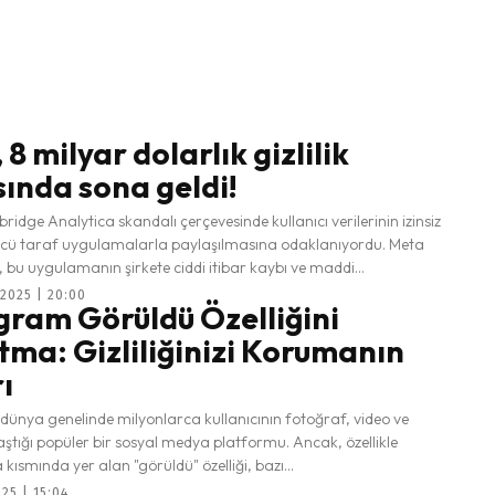
8 milyar dolarlık gizlilik
ında sona geldi!
dge Analytica skandalı çerçevesinde kullanıcı verilerinin izinsiz
ncü taraf uygulamalarla paylaşılmasına odaklanıyordu. Meta
, bu uygulamanın şirkete ciddi itibar kaybı ve maddi...
2025 | 20:00
gram Görüldü Özelliğini
ma: Gizliliğinizi Korumanın
ı
dünya genelinde milyonlarca kullanıcının fotoğraf, video ve
ştığı popüler bir sosyal medya platformu. Ancak, özellikle
ısmında yer alan "görüldü" özelliği, bazı...
25 | 15:04