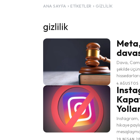
ANA SAYFA
ETIKETLER
GIZLILIK
gizlilik
Meta, 
davas
Dava, Cambri
şekilde üçü
hissedarları
4 AĞUSTOS 
Insta
Kapat
Yollar
Instagram, 
hikaye payla
mesajlaşma k
29 NISAN 20