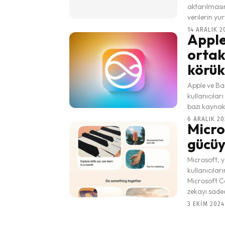
aktarılmasın
14 ARALIK 2
Apple
ortakl
körük
Apple ve Ba
kullanıcılar
bazı kaynakl
6 ARALIK 20
Micro
gücüy
Microsoft, y
kullanıcılar
Microsoft Co
zekayı sadece
3 EKIM 2024 