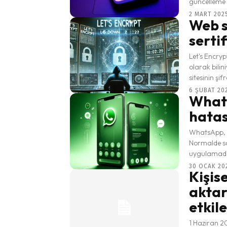
güncelleme y
2 MART 2025
Web s
sertif
Let's Encryp
olarak bilin
sitesinin şif
6 ŞUBAT 202
Whats
hatası
WhatsApp, iP
Normalde sa
uygulamadaki
30 OCAK 202
Kişise
aktar
etkile
1 Haziran 20