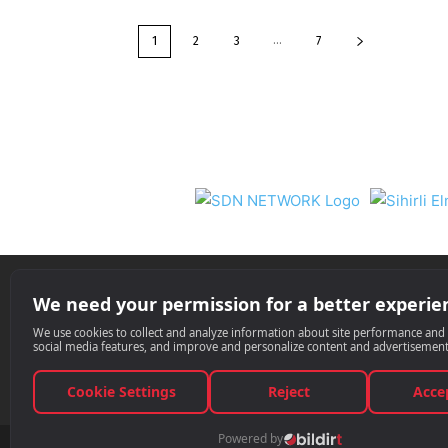
...
1
2
3
7
Nil 
© Techinside.com, İnternet Medyası ve 