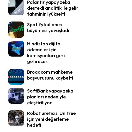
Palantir yapay zeka
destekli analitik ile gelir
tahminini yükseltti
Spotify kullanıcı
büyümesi yavaşladı
Hindistan dijital
ödemeler için
komisyonları geri
getirecek
Broadcom mahkeme
başvurusunu kaybetti
SoftBank yapay zeka
planları nedeniyle
eleştiriliyor
Robot üreticisi Unitree
için yeni değerleme
hedefi