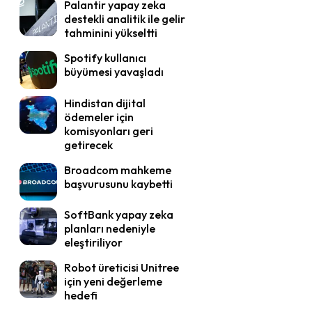
Palantir yapay zeka
destekli analitik ile gelir
tahminini yükseltti
Spotify kullanıcı
büyümesi yavaşladı
Hindistan dijital
ödemeler için
komisyonları geri
getirecek
Broadcom mahkeme
başvurusunu kaybetti
SoftBank yapay zeka
planları nedeniyle
eleştiriliyor
Robot üreticisi Unitree
için yeni değerleme
hedefi