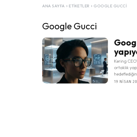
ANA SAYFA
ETIKETLER
GOOGLE GUCCI
Google Gucci
Googl
yapıy
Kering CEO's
ortaklık ya
hedeflediğini
19 NISAN 20