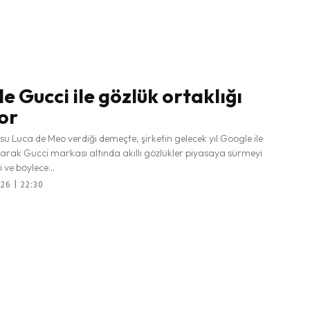
e Gucci ile gözlük ortaklığı
or
u Luca de Meo verdiği demeçte, şirketin gelecek yıl Google ile
parak Gucci markası altında akıllı gözlükler piyasaya sürmeyi
 ve böylece...
26 | 22:30