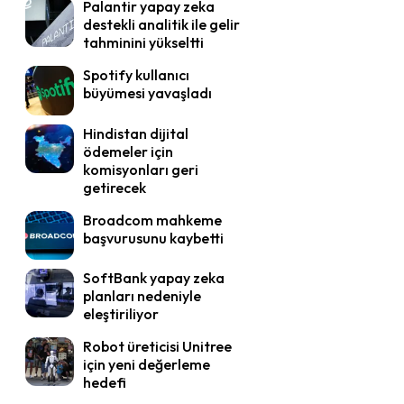
Palantir yapay zeka
destekli analitik ile gelir
tahminini yükseltti
Spotify kullanıcı
büyümesi yavaşladı
Hindistan dijital
ödemeler için
komisyonları geri
getirecek
Broadcom mahkeme
başvurusunu kaybetti
SoftBank yapay zeka
planları nedeniyle
eleştiriliyor
Robot üreticisi Unitree
için yeni değerleme
hedefi