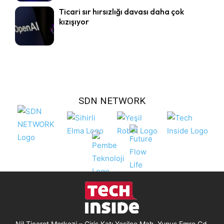
Ticari sır hırsızlığı davası daha çok
kızışıyor
SDN NETWORK
Nil Ticaret Merkezi – Giriş Katı Yeşilce Mah. Yunus Emre Cd.