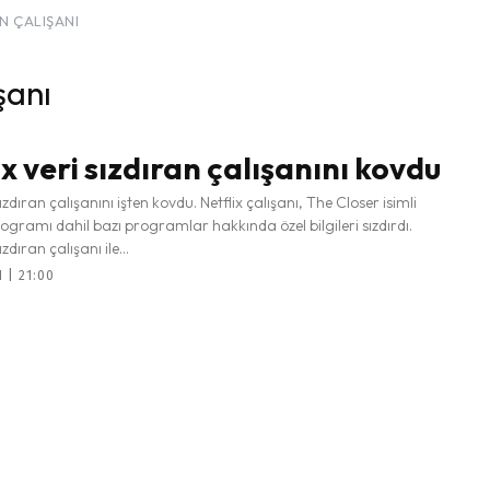
AN ÇALIŞANI
şanı
ix veri sızdıran çalışanını kovdu
sızdıran çalışanını işten kovdu. Netflix çalışanı, The Closer isimli
gramı dahil bazı programlar hakkında özel bilgileri sızdırdı.
ızdıran çalışanı ile...
 | 21:00