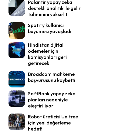
Palantir yapay zeka
destekli analitik ile gelir
tahminini yükseltti
Spotify kullanıcı
büyümesi yavaşladı
Hindistan dijital
ödemeler için
komisyonları geri
getirecek
Broadcom mahkeme
başvurusunu kaybetti
SoftBank yapay zeka
planları nedeniyle
eleştiriliyor
Robot üreticisi Unitree
için yeni değerleme
hedefi