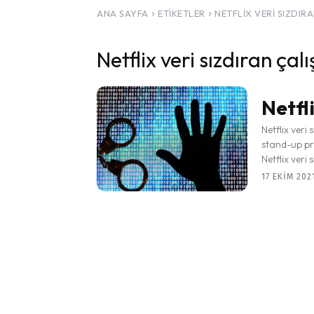
ANA SAYFA
ETIKETLER
NETFLIX VERI SIZDIR
Netflix veri sızdıran çalı
Netfl
Netflix veri 
stand-up pro
Netflix veri s
17 EKIM 2021