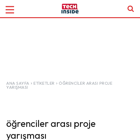
ANA SAYFA
ETIKETLER
ÖĞRENCILER ARASI PROJE
YARIŞMASI
öğrenciler arası proje
yarışması