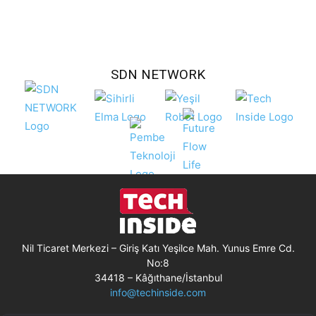
SDN NETWORK
Nil Ticaret Merkezi – Giriş Katı Yeşilce Mah. Yunus Emre Cd.
No:8
34418 – Kâğıthane/İstanbul
info@techinside.com