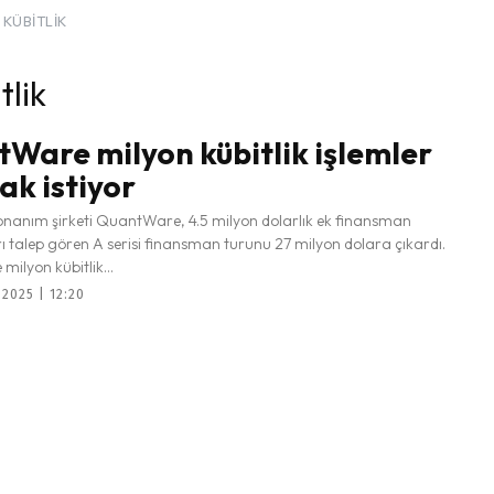
KÜBITLIK
lik
Ware milyon kübitlik işlemler
k istiyor
anım şirketi QuantWare, 4.5 milyon dolarlık ek finansman
rı talep gören A serisi finansman turunu 27 milyon dolara çıkardı.
ilyon kübitlik...
2025 | 12:20