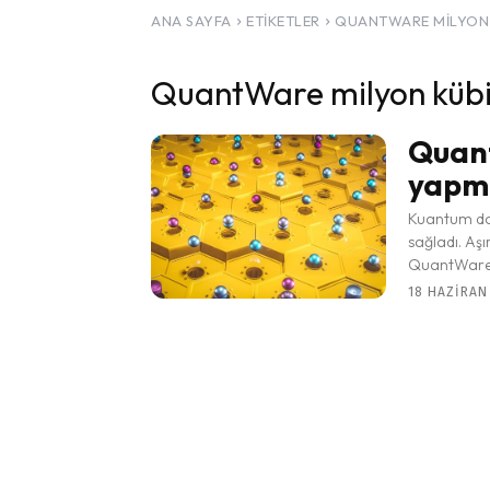
ANA SAYFA
ETIKETLER
QUANTWARE MILYON 
QuantWare milyon kübit
Quant
yapma
Kuantum don
sağladı. Aşı
QuantWare m
18 HAZIRAN 