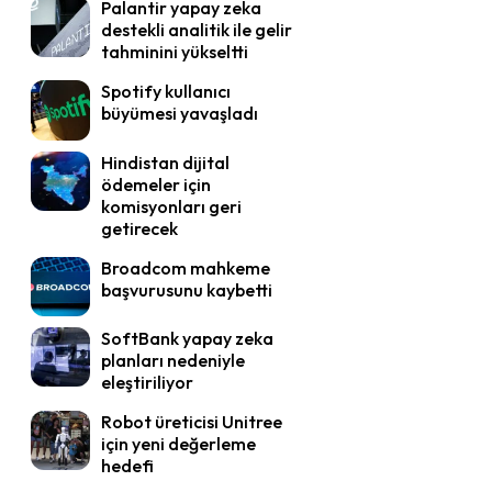
Palantir yapay zeka
destekli analitik ile gelir
tahminini yükseltti
Spotify kullanıcı
büyümesi yavaşladı
Hindistan dijital
ödemeler için
komisyonları geri
getirecek
Broadcom mahkeme
başvurusunu kaybetti
SoftBank yapay zeka
planları nedeniyle
eleştiriliyor
Robot üreticisi Unitree
için yeni değerleme
hedefi