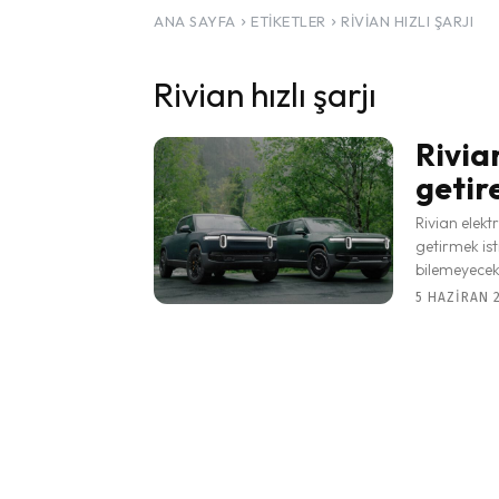
ANA SAYFA
ETIKETLER
RIVIAN HIZLI ŞARJI
Rivian hızlı şarjı
Rivian
getir
Rivian elektr
getirmek ist
bilemeyecekl
5 HAZIRAN 2