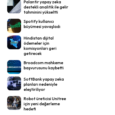
Palantir yapay zeka
destekli analitik ile gelir
tahminini yükseltti
Spotify kullanıcı
büyümesi yavaşladı
Hindistan dijital
ödemeler için
komisyonları geri
getirecek
Broadcom mahkeme
başvurusunu kaybetti
SoftBank yapay zeka
planları nedeniyle
eleştiriliyor
Robot üreticisi Unitree
için yeni değerleme
hedefi