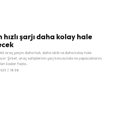
 hızlı şarjı daha kolay hale
ecek
ikli araç şarjını daha hızlı, daha akıllı ve daha kolay hale
iyor. Şirket, araç sahiplerinin şarj konusunda ne yapacaklarını
eri kadar fazla...
025 | 18:08