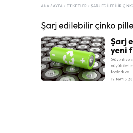
ANA SAYFA
ETIKETLER
ŞARJ EDILEBILIR ÇINK
Şarj edilebilir çinko pill
Şarj e
yeni f
Güvenli ve s
büyük ilerle
topladı ve...
19 MAYIS 20