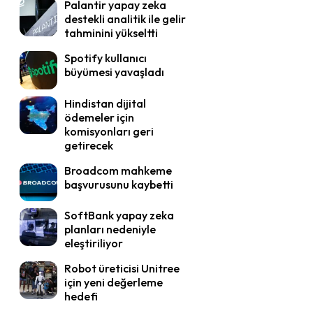
Palantir yapay zeka
destekli analitik ile gelir
tahminini yükseltti
Spotify kullanıcı
büyümesi yavaşladı
Hindistan dijital
ödemeler için
komisyonları geri
getirecek
Broadcom mahkeme
başvurusunu kaybetti
SoftBank yapay zeka
planları nedeniyle
eleştiriliyor
Robot üreticisi Unitree
için yeni değerleme
hedefi