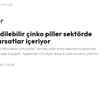
O PILLER
er
dilebilir çinko piller sektörde
ırsatlar içeriyor
ürdürülebilir çinko piller, son beş yılda enerji depolama alanında
meler kaydetti. Toplamda 1.3 milyar dolarlık özel ve kamu yatırımı
26 | 15:30