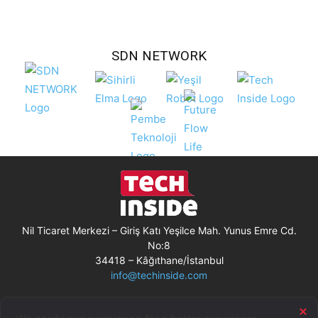
SDN NETWORK
Nil Ticaret Merkezi – Giriş Katı Yeşilce Mah. Yunus Emre Cd.
No:8
34418 – Kâğıthane/İstanbul
info@techinside.com
Künye
Site Kullanım Koşulları