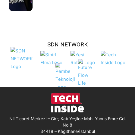
SDN NETWORK
Nil Ticaret Merkezi – Giriş Katı Yeşilce Mah. Yunus Emre Cd.
No:8
34418 – Kâğıthane/İstanbul