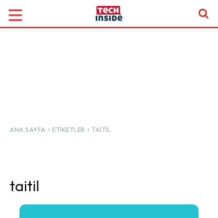
ANA SAYFA
ETIKETLER
TAITIL
taitil