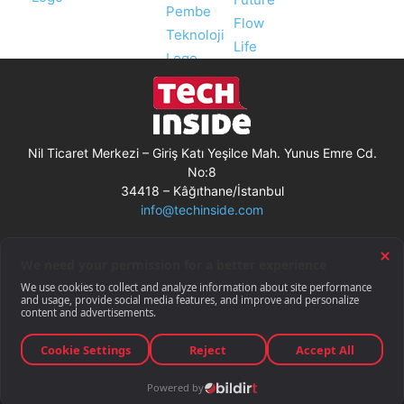
Nil Ticaret Merkezi – Giriş Katı Yeşilce Mah. Yunus Emre Cd.
No:8
34418 – Kâğıthane/İstanbul
info@techinside.com
Künye
Site Kullanım Koşulları
Çerez Kullanımı
Gizlilik Bildirimi
RSS
© Techinside.com, İnternet Medyası
ve Bilişim Muhabirleri Derneği
üyesidir.