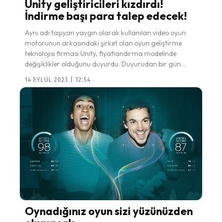
Unity geliştiricileri kızdırdı!
İndirme başı para talep edecek!
Aynı adı taşıyan yaygın olarak kullanılan video oyun
motorunun arkasındaki şirket olan oyun geliştirme
teknolojisi firması Unity, fiyatlandırma modelinde
değişiklikler olduğunu duyurdu. Duyurudan bir gün...
14 EYLÜL 2023 | 12:54
Oynadığınız oyun sizi yüzünüzden