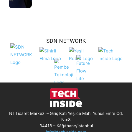
SDN NETWORK
Nil Ticaret Merkezi – Giriş Katı Yeşilce Mah. Yunus Emre Cd.
No:8
34418 – Kâğıthane/İstanbul
info@techinside.com