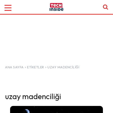
ANA SAYFA
ETIKETLER
UZAY MADENCILIĞI
uzay madenciliği