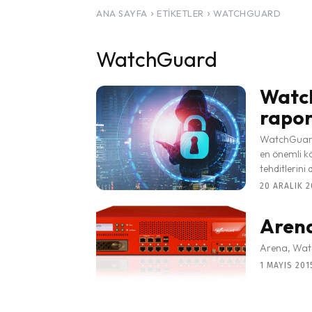
ANA SAYFA
ETIKETLER
WATCHGUARD
WatchGuard
Watch
rapor
WatchGuard 
en önemli kö
tehditlerini 
20 ARALIK 2
Arena
Arena, Watc
1 MAYIS 2015