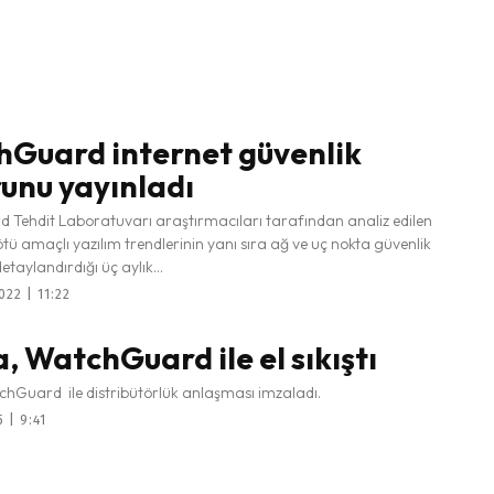
Guard internet güvenlik
unu yayınladı
Tehdit Laboratuvarı araştırmacıları tarafından analiz edilen
tü amaçlı yazılım trendlerinin yanı sıra ağ ve uç nokta güvenlik
detaylandırdığı üç aylık...
022 | 11:22
, WatchGuard ile el sıkıştı
hGuard ile distribütörlük anlaşması imzaladı.
 | 9:41