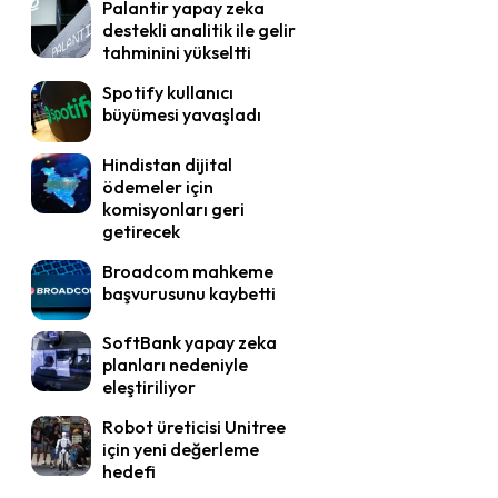
Palantir yapay zeka
destekli analitik ile gelir
tahminini yükseltti
Spotify kullanıcı
büyümesi yavaşladı
Hindistan dijital
ödemeler için
komisyonları geri
getirecek
Broadcom mahkeme
başvurusunu kaybetti
SoftBank yapay zeka
planları nedeniyle
eleştiriliyor
Robot üreticisi Unitree
için yeni değerleme
hedefi