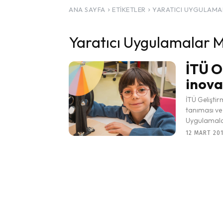
ANA SAYFA
ETIKETLER
YARATICI UYGULAMA
Yaratıcı Uygulamalar M
İTÜ O
inova
İTÜ Geliştir
tanıması ve
Uygulamalar
12 MART 201