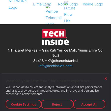
Nil Ticaret Merkezi – Giriş Katı Yeşilce Mah. Yunus Emre Cd.
No:8
34418 – Kâğıthane/İstanbul
info@techinside.com
Künye
Site Kullanım Koşulları
Çerez Kullanımı
Gizlilik Bildirimi
RSS
© Techinside.com, İnternet Medyası
ve Bilişim Muhabirleri Derneği