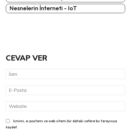
Nesnelerin İnterneti - IoT
CEVAP VER
İsi
E-
Pos
Web
Ismimi, e-postamı ve web sitemi bir dahaki sefere bu tarayıcıya
kaydet.