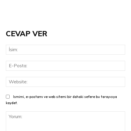
CEVAP VER
İsi
E-
Pos
Web
Ismimi, e-postamı ve web sitemi bir dahaki sefere bu tarayıcıya
kaydet.