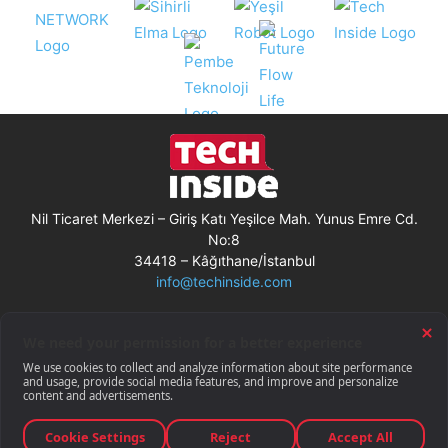
Nil Ticaret Merkezi – Giriş Katı Yeşilce Mah. Yunus Emre Cd.
No:8
34418 – Kâğıthane/İstanbul
info@techinside.com
Künye
Site Kullanım Koşulları
Çerez Kullanımı
Gizlilik Bildirimi
RSS
© Techinside.com, İnternet Medyası