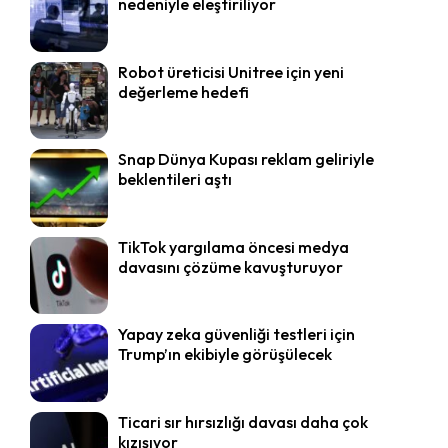
nedeniyle eleştiriliyor
Robot üreticisi Unitree için yeni
değerleme hedefi
Snap Dünya Kupası reklam geliriyle
beklentileri aştı
TikTok yargılama öncesi medya
davasını çözüme kavuşturuyor
Yapay zeka güvenliği testleri için
Trump’ın ekibiyle görüşülecek
Ticari sır hırsızlığı davası daha çok
kızışıyor