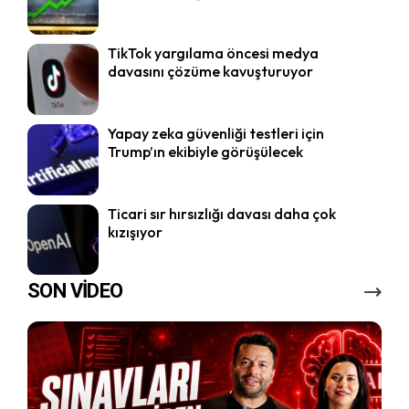
TikTok yargılama öncesi medya
davasını çözüme kavuşturuyor
Yapay zeka güvenliği testleri için
Trump’ın ekibiyle görüşülecek
Ticari sır hırsızlığı davası daha çok
kızışıyor
SON VİDEO