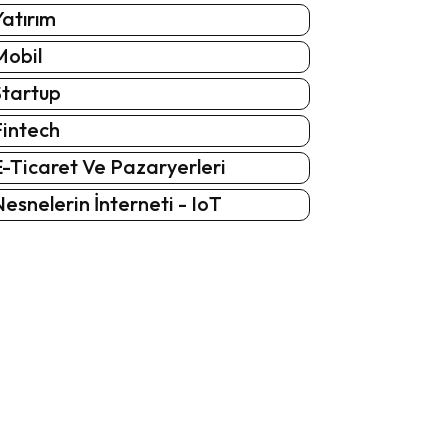
atırım
Mobil
Startup
Fintech
-Ticaret Ve Pazaryerleri
esnelerin İnterneti - IoT
: