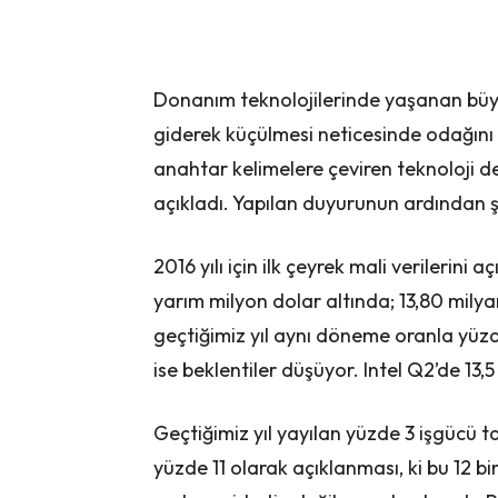
Donanım teknolojilerinde yaşanan büyü
giderek küçülmesi neticesinde odağını b
anahtar kelimelere çeviren teknoloji dev
açıkladı. Yapılan duyurunun ardından şi
2016 yılı için ilk çeyrek mali verilerini 
yarım milyon dolar altında; 13,80 mily
geçtiğimiz yıl aynı döneme oranla yüzd
ise beklentiler düşüyor. Intel Q2’de 13,
Geçtiğimiz yıl yayılan yüzde 3 işgücü t
yüzde 11 olarak açıklanması, ki bu 12 bi