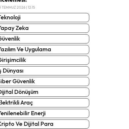
3 TEMMUZ 2026 | 12:15
eknoloji
Yapay Zeka
Güvenlik
Yazılım Ve Uygulama
irişimcilik
ş Dünyası
iber Güvenlik
Dijital Dönüşüm
lektrikli Araç
enilenebilir Enerji
ripto Ve Dijital Para