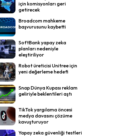
için komisyonları geri
getirecek
Broadcom mahkeme
başvurusunu kaybetti
SoftBank yapay zeka
planları nedeniyle
eleştiriliyor
Robot üreticisi Unitree için
yeni değerleme hedefi
Snap Dünya Kupası reklam
geliriyle beklentileri aştı
TikTok yargılama öncesi
medya davasını çözüme
kavuşturuyor
Yapay zeka güvenliği testleri