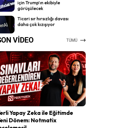
için Trump’ın ekibiyle
görüşülecek
Ticari sır hırsızlığı davası
daha çok kızışıyor
SON VİDEO
TÜMÜ
erli Yapay Zeka ile Eğitimde
eni Dönem: Notmatix
ncelemesi!