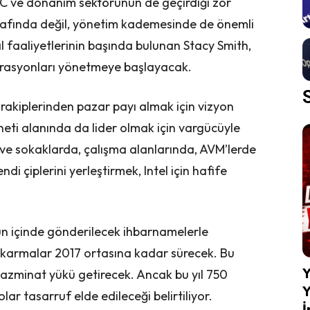
PC ve donanım sektörünün de geçirdiği zor
arafında değil, yönetim kademesinde de önemli
al faaliyetlerinin başında bulunan Stacy Smith,
erasyonları yönetmeye başlayacak.
akiplerinden pazar payı almak için vizyon
rneti alanında da lider olmak için vargücüyle
e ve sokaklarda, çalışma alanlarında, AVM’lerde
ndi çiplerini yerleştirmek, Intel için hafife
n içinde gönderilecek ihbarnamelerle
karmalar 2017 ortasına kadar sürecek. Bu
Y
r tazminat yükü getirecek. Ancak bu yıl 750
Y
lar tasarruf elde edileceği belirtiliyor.
İ