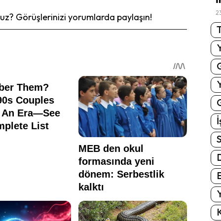
2
z? Görüşlerinizi yorumlarda paylaşın!
T
G
İ
S
E
Y
K