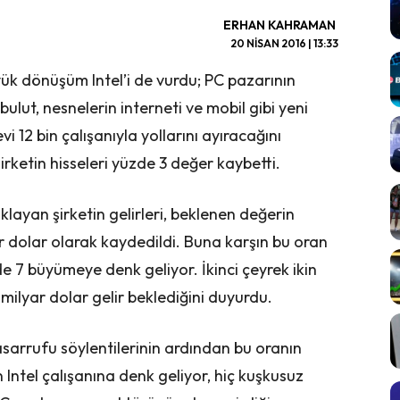
ERHAN KAHRAMAN
20 NISAN 2016 | 13:33
k dönüşüm Intel’i de vurdu; PC pazarının
ulut, nesnelerin interneti ve mobil gibi yeni
i 12 bin çalışanıyla yollarını ayıracağını
rketin hisseleri yüzde 3 değer kaybetti.
açıklayan şirketin gelirleri, beklenen değerin
ar dolar olarak kaydedildi. Buna karşın bu oran
e 7 büyümeye denk geliyor. İkinci çeyrek ikin
5 milyar dolar gelir beklediğini duyurdu.
asarrufu söylentilerinin ardından bu oranın
n Intel çalışanına denk geliyor, hiç kuşkusuz