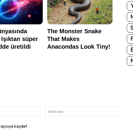
Y
E
N
E-
Website
Posta:
rayıcıya kaydet.