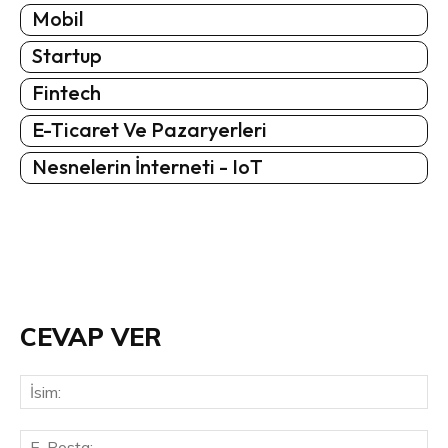
Mobil
Startup
Fintech
E-Ticaret Ve Pazaryerleri
Nesnelerin İnterneti - IoT
CEVAP VER
İsi
E-