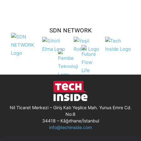
SDN NETWORK
Nil Ticaret Merkezi – Giriş Katı Yeşilce Mah. Yunus Emre Cd.
No:8
34418 – Kâğıthane/İstanbul
info@techinside.com
Künye