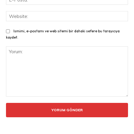
Pos
Web
Ismimi, e-postamı ve web sitemi bir dahaki sefere bu tarayıcıya
kaydet.
Yorum: