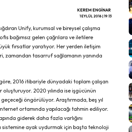
KEREM ENGINAR
1 EYLÜL 2016 | 19:13
sığdıran Unify, kurumsal ve bireysel çalışma
ofis bağımsız gelen çağrılara ve iletilere
büyük fırsatlar yaratıyor. Her yerden iletişim
leri, zamandan tasarruf sağlamanın yanında
göre, 2016 itibariyle dünyadaki toplam çalışan
lar oluşturuyor. 2020 yılında ise işgücünün
 geçeceği öngörülüyor. Araştırmada, beş yıl
 internet ortamında yapılacağı tahmin ediliyor.
apında giderek daha fazla varlığını
şma sistemine ayak uydurmak için başta teknoloji