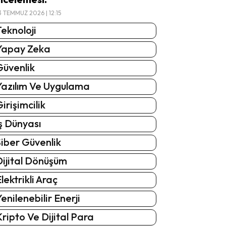
3 TEMMUZ 2026 | 12:15
eknoloji
Yapay Zeka
Güvenlik
Yazılım Ve Uygulama
irişimcilik
ş Dünyası
iber Güvenlik
Dijital Dönüşüm
lektrikli Araç
enilenebilir Enerji
ripto Ve Dijital Para