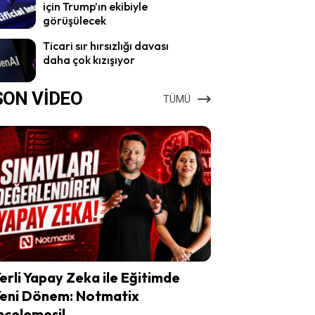
için Trump’ın ekibiyle
görüşülecek
Ticari sır hırsızlığı davası
daha çok kızışıyor
SON VİDEO
TÜMÜ
erli Yapay Zeka ile Eğitimde
eni Dönem: Notmatix
ncelemesi!