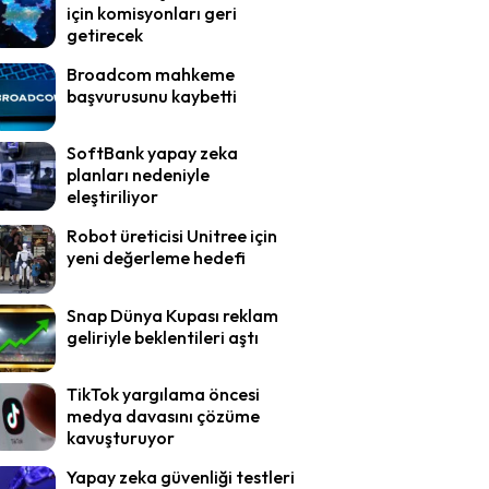
için komisyonları geri
getirecek
Broadcom mahkeme
başvurusunu kaybetti
SoftBank yapay zeka
planları nedeniyle
eleştiriliyor
Robot üreticisi Unitree için
yeni değerleme hedefi
Snap Dünya Kupası reklam
geliriyle beklentileri aştı
TikTok yargılama öncesi
medya davasını çözüme
kavuşturuyor
Yapay zeka güvenliği testleri