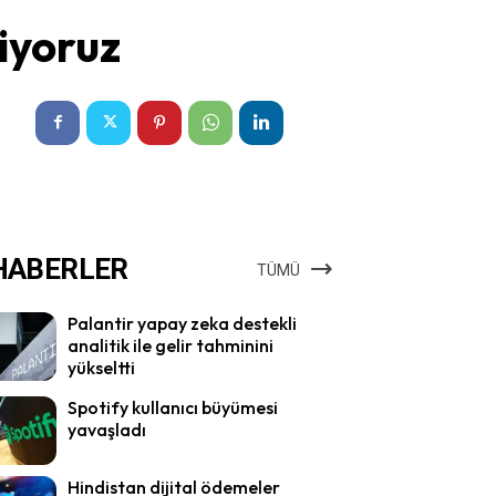
riyoruz
HABERLER
TÜMÜ
Palantir yapay zeka destekli
analitik ile gelir tahminini
yükseltti
Spotify kullanıcı büyümesi
yavaşladı
Hindistan dijital ödemeler