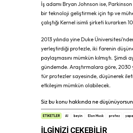
İş adamı Bryan Johnson ise, Parkinson h
bir teknoloji geliştirmek için tıp ve m
çalıştığı Kernel isimli şirketi kurarken 
2013 yılında yine Duke Üniversitesi’nde
yerleştirdiği protezle, iki farenin düşüne
paylaşmasını mümkün kılmıştı. Şimdi aynı
gündemde. Araştırmalara göre, 2030 yıl
tür protezler sayesinde, düşünerek ilet
etkileşim mümkün olabilecek.
Siz bu konu hakkında ne düşünüyorsunu
ETİKETLER
AI
beyin
Elon Musk
protez
yapa