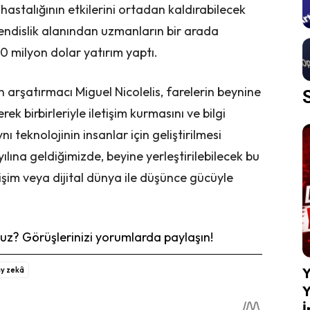
astalığının etkilerini ortadan kaldırabilecek
ühendislik alanından uzmanların bir arada
100 milyon dolar yatırım yaptı.
n arşatırmacı Miguel Nicolelis, farelerin beynine
rek birbirleriyle iletişim kurmasını ve bilgi
 teknolojinin insanlar için geliştirilmesi
ına geldiğimizde, beyine yerleştirilebilecek bu
işim veya dijital dünya ile düşünce gücüyle
z? Görüşlerinizi yorumlarda paylaşın!
Y
y zekâ
Y
İ