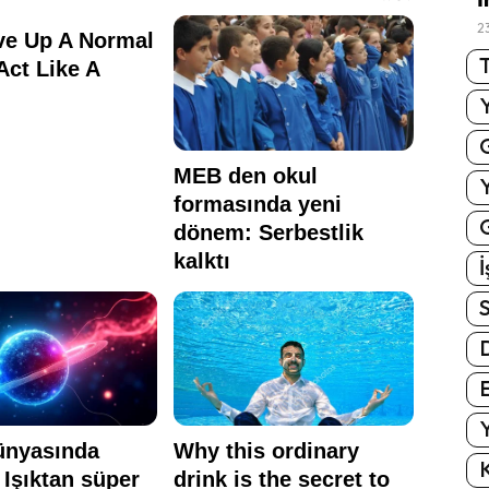
2
T
G
İ
S
E
Y
K