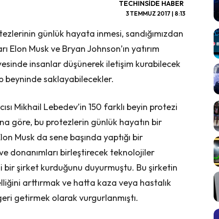
TECHINSIDE HABER
3 TEMMUZ 2017 | 8:13
otezlerinin günlük hayata inmesi, sandığımızdan
ları Elon Musk ve Bryan Johnson’ın yatırım
yesinde insanlar düşünerek iletişim kurabilecek
p beyninde saklayabilecekler.
ısı Mikhail Lebedev’in 150 farklı beyin protezi
a göre, bu protezlerin günlük hayatın bir
Elon Musk da sene başında yaptığı bir
 ve donanımları birleştirecek teknolojiler
ni bir şirket kurduğunu duyurmuştu. Bu şirketin
elliğini arttırmak ve hatta kaza veya hastalık
 geri getirmek olarak vurgurlanmıştı.