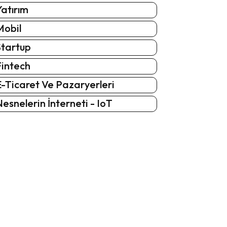
atırım
Mobil
Startup
Fintech
-Ticaret Ve Pazaryerleri
esnelerin İnterneti - IoT
: