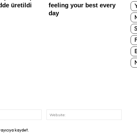
Y
E
N
E-
Website
Posta:
rayıcıya kaydet.