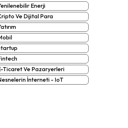
enilenebilir Enerji
ripto Ve Dijital Para
atırım
Mobil
Startup
Fintech
-Ticaret Ve Pazaryerleri
esnelerin İnterneti - IoT
: