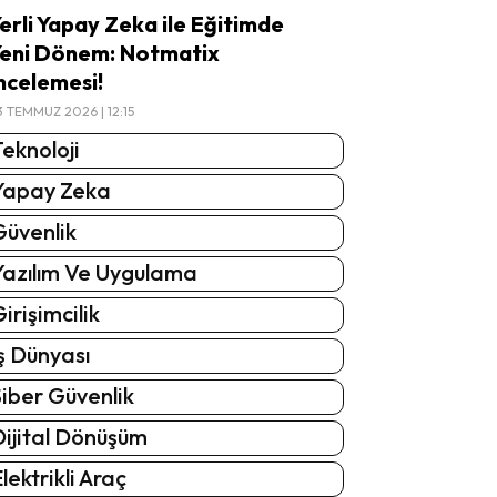
erli Yapay Zeka ile Eğitimde
eni Dönem: Notmatix
ncelemesi!
3 TEMMUZ 2026 | 12:15
eknoloji
Yapay Zeka
Güvenlik
Yazılım Ve Uygulama
irişimcilik
ş Dünyası
iber Güvenlik
Dijital Dönüşüm
lektrikli Araç