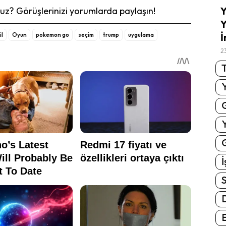
Y
z? Görüşlerinizi yorumlarda paylaşın!
Y
İ
il
Oyun
pokemon go
seçim
trump
uygulama
2
T
G
İ
S
E