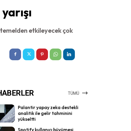
yarışı
 temelden etkileyecek çok
HABERLER
TÜMÜ
Palantir yapay zeka destekli
analitik ile gelir tahminini
yükseltti
Spotify kullanıcı büyümesi