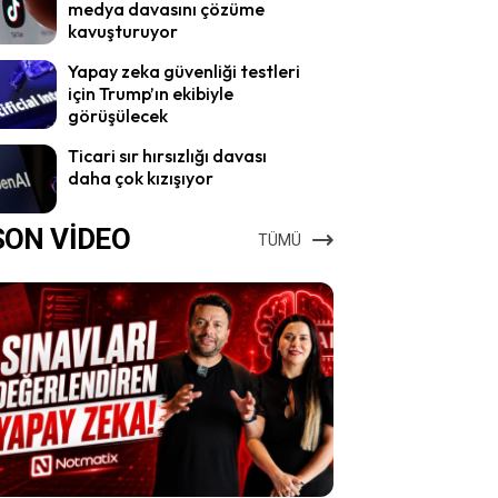
medya davasını çözüme
kavuşturuyor
Yapay zeka güvenliği testleri
için Trump’ın ekibiyle
görüşülecek
Ticari sır hırsızlığı davası
daha çok kızışıyor
SON VİDEO
TÜMÜ