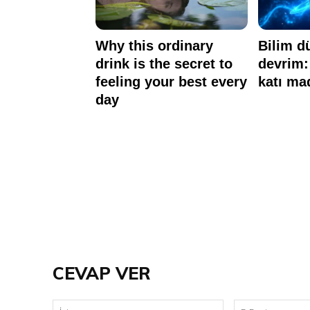
CEVAP VER
İsim: