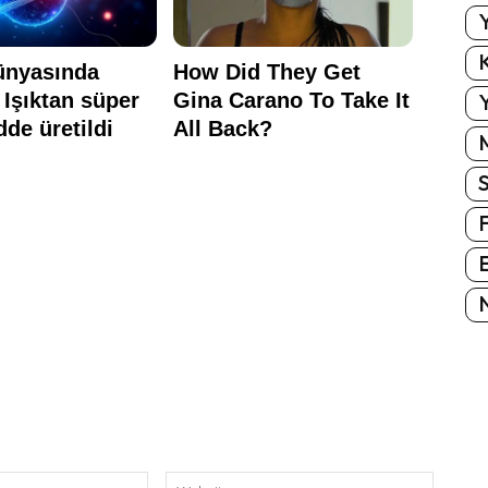
Y
K
Y
E
N
E-
Website