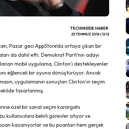
TECHINSIDE HABER
25 TEMMUZ 2016 | 12:12
rken, Pazar geci AppStore’da ortaya çıkan bir
arı da dahil etti. Demokrat Parti’nin adayı
ırlanan mobil uygulama, Clinton’ı destekleyenler
ını eğlenceli bir oyuna dönüştürüyor. Ancak
lmasın, uygulamanın sonuçları Clinton’ın seçim
ekilde tasarlanmış.
rine özel bir sanal seçim karargahı
kullanıcılara belirli görevler atıyor ve
çe puan kazanıyorlar ve bu puanları hem gerçek