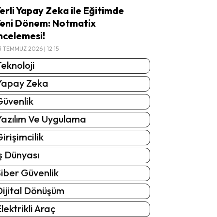
erli Yapay Zeka ile Eğitimde
eni Dönem: Notmatix
ncelemesi!
3 TEMMUZ 2026 | 12:15
eknoloji
Yapay Zeka
Güvenlik
Yazılım Ve Uygulama
irişimcilik
ş Dünyası
iber Güvenlik
Dijital Dönüşüm
lektrikli Araç