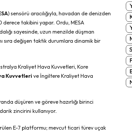
Y
ESA
) sensörü aracılığıyla, havadan de denizden
K
0 derece takibini yapar. Ordu, MESA
Y
ındalığı sayesinde, uzun menzilde düşman
nı sıra değişen taktik durumlara dinamik bir
stralya Kraliyet Hava Kuvvetleri, Kore
E
a Kuvvetleri
ve İngiltere Kraliyet Hava
N
oranda düşüren ve göreve hazırlığı birinci
darik zincirini kullanıyor.
ülen E-7 platformu; mevcut ticari türev uçak