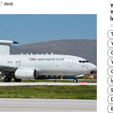
” dedi.
Y
Y
İ
2
T
G
İ
S
E