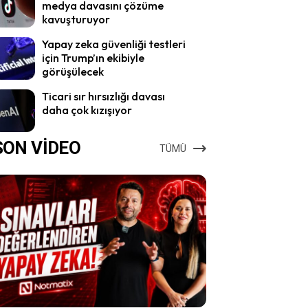
medya davasını çözüme
kavuşturuyor
Yapay zeka güvenliği testleri
için Trump’ın ekibiyle
görüşülecek
Ticari sır hırsızlığı davası
daha çok kızışıyor
SON VİDEO
TÜMÜ