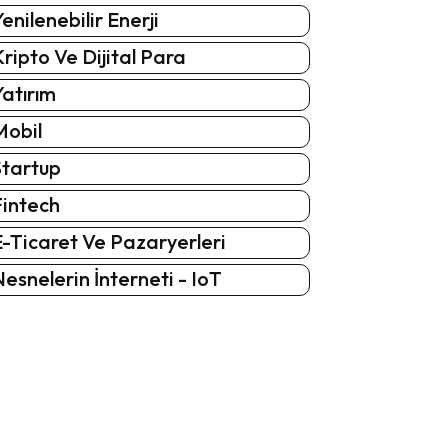
enilenebilir Enerji
ripto Ve Dijital Para
atırım
Mobil
Startup
Fintech
-Ticaret Ve Pazaryerleri
esnelerin İnterneti - IoT