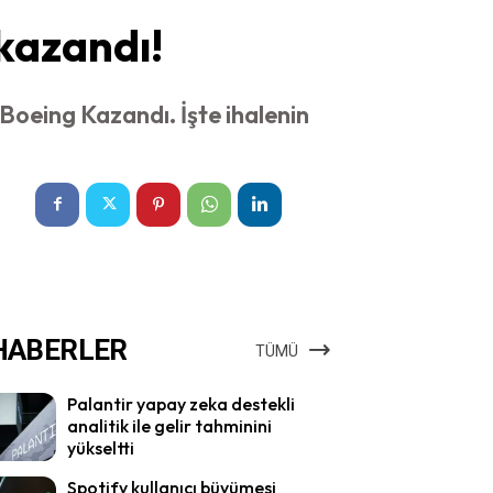
 kazandı!
Boeing Kazandı. İşte ihalenin
HABERLER
TÜMÜ
Palantir yapay zeka destekli
analitik ile gelir tahminini
yükseltti
Spotify kullanıcı büyümesi