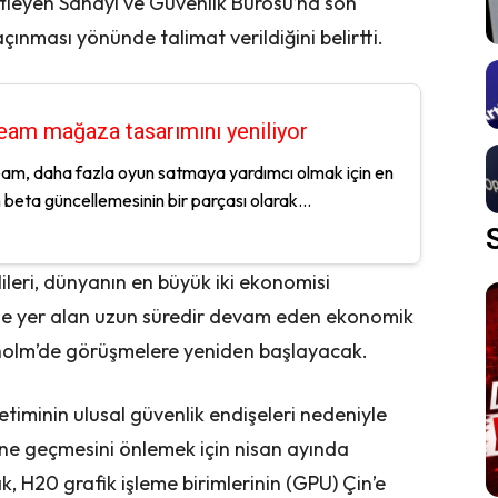
netleyen Sanayi ve Güvenlik Bürosu’na son
çınması yönünde talimat verildiğini belirtti.
eam mağaza tasarımını yeniliyor
am, daha fazla oyun satmaya yardımcı olmak için en
 beta güncellemesinin bir parçası olarak...
ileri, dünyanın en büyük iki ekonomisi
nde yer alan uzun süredir devam eden ekonomik
kholm’de görüşmelere yeniden başlayacak.
timinin ulusal güvenlik endişeleri nedeniyle
line geçmesini önlemek için nisan ayında
k, H20 grafik işleme birimlerinin (GPU) Çin’e