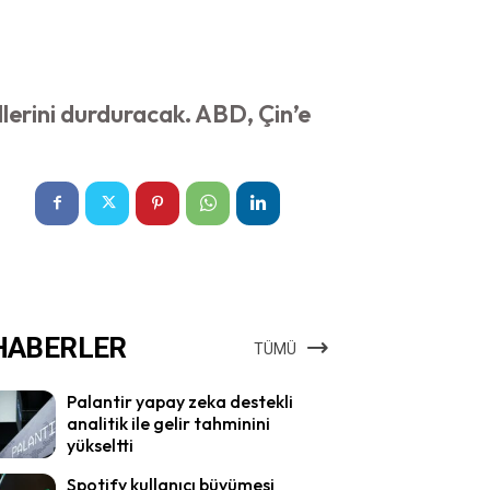
lerini durduracak. ABD, Çin’e
HABERLER
TÜMÜ
Palantir yapay zeka destekli
analitik ile gelir tahminini
yükseltti
Spotify kullanıcı büyümesi