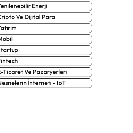
enilenebilir Enerji
ripto Ve Dijital Para
atırım
Mobil
Startup
Fintech
-Ticaret Ve Pazaryerleri
esnelerin İnterneti - IoT