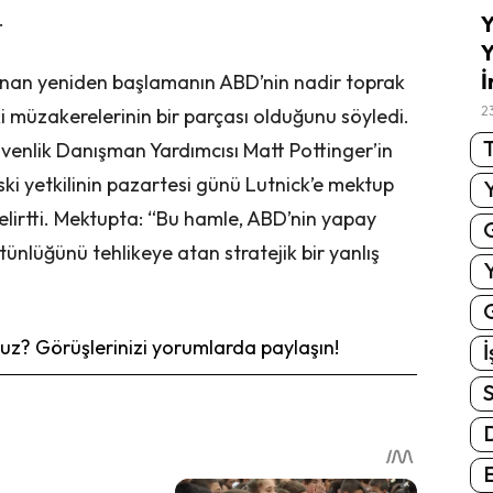
.
Y
Y
İ
anan yeniden başlamanın ABD’nin nadir toprak
2
 müzakerelerinin bir parçası olduğunu söyledi.
T
venlik Danışman Yardımcısı Matt Pottinger’in
i yetkilinin pazartesi günü Lutnick’e mektup
belirtti. Mektupta: “Bu hamle, ABD’nin yapay
ünlüğünü tehlikeye atan stratejik bir yanlış
G
z? Görüşlerinizi yorumlarda paylaşın!
İ
S
E