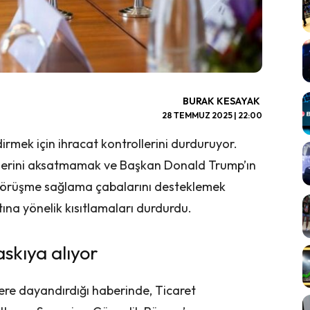
BURAK KESAYAK
28 TEMMUZ 2025 | 22:00
irmek için ihracat kontrollerini durduruyor.
melerini aksatmamak ve Başkan Donald Trump’ın
ir görüşme sağlama çabalarını desteklemek
tına yönelik kısıtlamaları durdurdu.
askıya alıyor
lere dayandırdığı haberinde, Ticaret