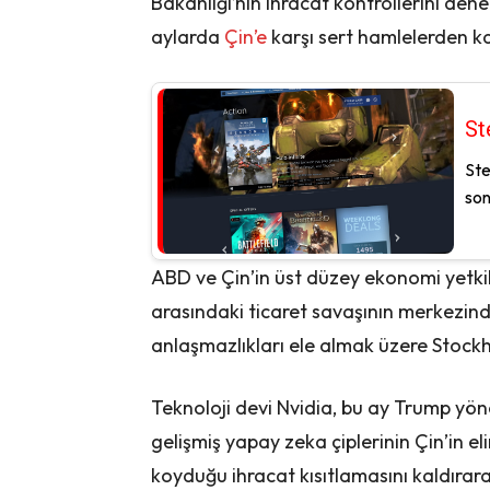
Bakanlığı’nın ihracat kontrollerini de
aylarda
Çin’e
karşı sert hamlelerden ka
St
Ste
son
ABD ve Çin’in üst düzey ekonomi yetkil
arasındaki ticaret savaşının merkezi
anlaşmazlıkları ele almak üzere Stoc
Teknoloji devi Nvidia, bu ay Trump yöne
gelişmiş yapay zeka çiplerinin Çin’in e
koyduğu ihracat kısıtlamasını kaldırara