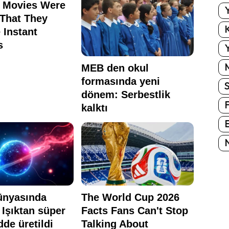
Y
K
Y
E
N