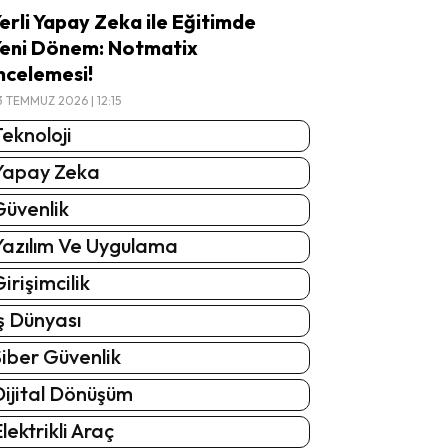
erli Yapay Zeka ile Eğitimde
eni Dönem: Notmatix
ncelemesi!
3 TEMMUZ 2026 | 12:15
eknoloji
Yapay Zeka
Güvenlik
Yazılım Ve Uygulama
irişimcilik
ş Dünyası
iber Güvenlik
Dijital Dönüşüm
lektrikli Araç