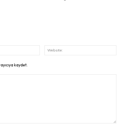
E-
Website
Posta:
rayıcıya kaydet.