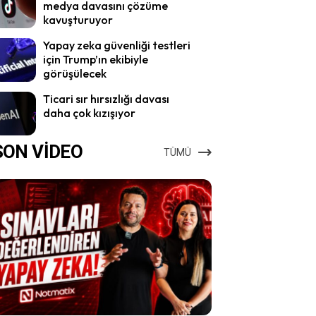
medya davasını çözüme
kavuşturuyor
Yapay zeka güvenliği testleri
için Trump’ın ekibiyle
görüşülecek
Ticari sır hırsızlığı davası
daha çok kızışıyor
SON VİDEO
TÜMÜ