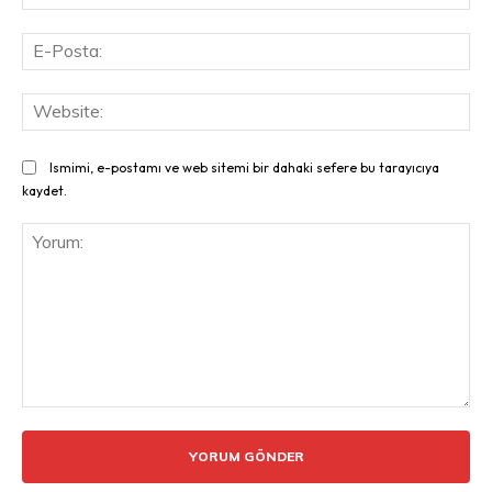
E-
Pos
Web
Ismimi, e-postamı ve web sitemi bir dahaki sefere bu tarayıcıya
kaydet.
Yorum: