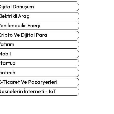
Dijital Dönüşüm
lektrikli Araç
enilenebilir Enerji
ripto Ve Dijital Para
atırım
Mobil
Startup
Fintech
-Ticaret Ve Pazaryerleri
esnelerin İnterneti - IoT