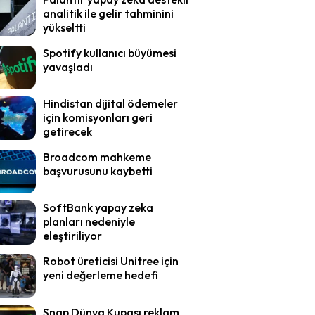
analitik ile gelir tahminini
yükseltti
Spotify kullanıcı büyümesi
yavaşladı
Hindistan dijital ödemeler
için komisyonları geri
getirecek
Broadcom mahkeme
başvurusunu kaybetti
SoftBank yapay zeka
planları nedeniyle
eleştiriliyor
Robot üreticisi Unitree için
yeni değerleme hedefi
Snap Dünya Kupası reklam