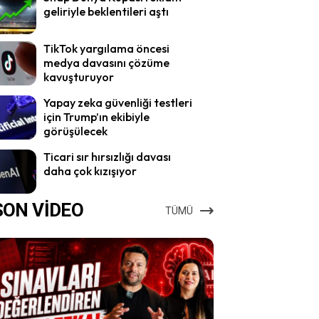
geliriyle beklentileri aştı
TikTok yargılama öncesi
medya davasını çözüme
kavuşturuyor
Yapay zeka güvenliği testleri
için Trump’ın ekibiyle
görüşülecek
Ticari sır hırsızlığı davası
daha çok kızışıyor
SON VİDEO
TÜMÜ