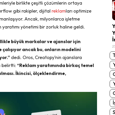
mleriyle birlikte çeşitli çözümlerin ortaya
low gibi rakipler, dijital
reklam
ları optimize
manlaşıyor. Ancak, milyonlarca işletme
Y
yaratımı yönetimi bir zorluk haline geldi.
Y
İ
llikle büyük markalar ve ajanslar için
2
 çalışıyor ancak bu, onların modelini
T
yor.”
dedi. Oros, Creatopy’nin ajanslara
belirtti:
“Reklam yaratımında birkaç temel
ulması. İkincisi, ölçeklendirme,
G
İ
S