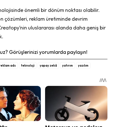
nolojisinde önemli bir dönüm noktası olabilir.
n çözümleri, reklam üretiminde devrim
Creatopy’nin uluslararası alanda daha geniş bir
k.
z? Görüşlerinizi yorumlarda paylaşın!
reklam ads
teknoloji
yapay zekâ
yatırım
yazılım