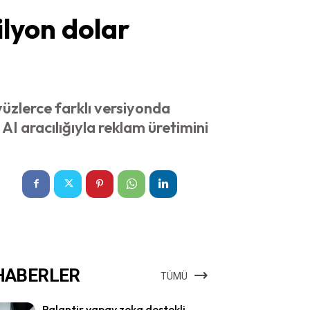
ilyon dolar
yüzlerce farklı versiyonda
AI aracılığıyla reklam üretimini
HABERLER
TÜMÜ
Palantir yapay zeka destekli