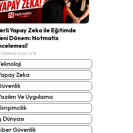
erli Yapay Zeka ile Eğitimde
eni Dönem: Notmatix
ncelemesi!
3 TEMMUZ 2026 | 12:15
eknoloji
Yapay Zeka
Güvenlik
Yazılım Ve Uygulama
irişimcilik
ş Dünyası
iber Güvenlik