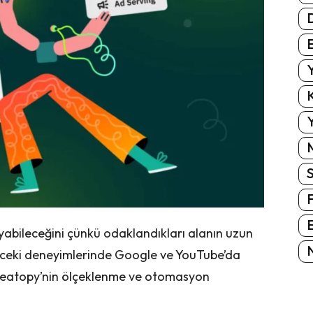
E
Y
K
Y
E
yabileceğini çünkü odaklandıkları alanın uzun
N
Önceki deneyimlerinde Google ve YouTube’da
Creatopy’nin ölçeklenme ve otomasyon