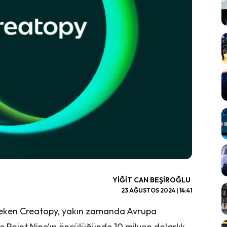
YIĞIT CAN BEŞIROĞLU
23 AĞUSTOS 2024 | 14:41
 çeken Creatopy, yakın zamanda Avrupa
ve Point Nine’ın öncülüğünde 10 milyon dolarlık