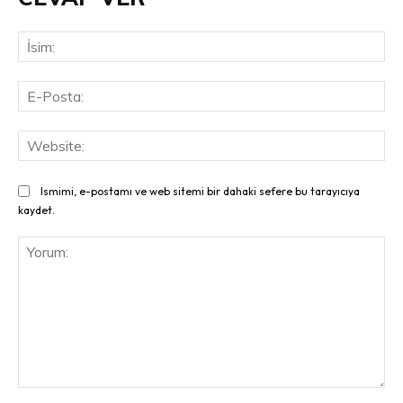
İsi
E-
Pos
Web
Ismimi, e-postamı ve web sitemi bir dahaki sefere bu tarayıcıya
kaydet.
Yorum: