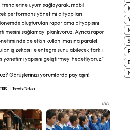
oji trendlerine uyum sağlayarak, mobil
K
cek performans yönetimi altyapıları
Y
önemde oluşturulan raporlama altyapısını
etilmesini sağlamayı planlıyoruz. Ayrıca rapor
önetimi’nde de etkin kullanılmasına paralel
an iş zekası ile entegre sunulabilecek farklı
yönetimi yapısını geliştirmeyi hedefliyoruz.”
E
N
z? Görüşlerinizi yorumlarda paylaşın!
TRIC
Toyota Türkiye