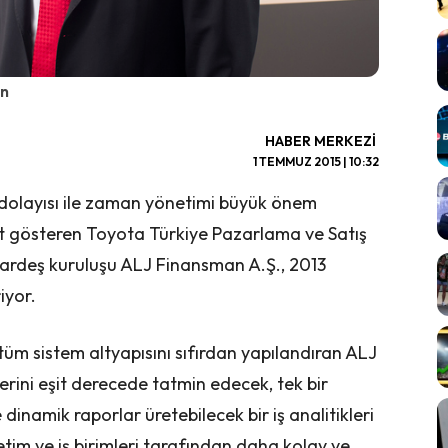
in
HABER MERKEZI
1 TEMMUZ 2015 | 10:32
dolayısı ile zaman yönetimi büyük önem
t gösteren Toyota Türkiye Pazarlama ve Satış
kardeş kuruluşu ALJ Finansman A.Ş., 2013
iyor.
e tüm sistem altyapısını sıfırdan yapılandıran ALJ
lerini eşit derecede tatmin edecek, tek bir
dinamik raporlar üretebilecek bir iş analitikleri
etim ve iş birimleri tarafından daha kolay ve