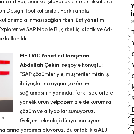
ama ihtiyaçlarını karşılayacak bir mantıksal ara
Y
 Design Tool kullanıldı. Farklı analiz
İ
n kullanıma alınması sağlanırken, üst yönetim
2
lorer ve SAP Mobile BI, şirket içi statik ve Ad-
T
 kullanıldı.
METRIC Yönetici Danışman
Abdullah Çekin
ise şöyle konuştu:
“SAP çözümleriyle, müşterilerimizin iş
G
ihtiyaçlarına uygun çözümler
İ
sağlamasının yanında, farklı sektörlere
S
yönelik ürün yelpazemizle de kurumsal
çözüm ve altyapılar sunuyoruz.
in
E
Gelişen teknoloji dünyasına uyum
malarına yardımcı oluyoruz. Bu ortaklıkla ALJ
Y