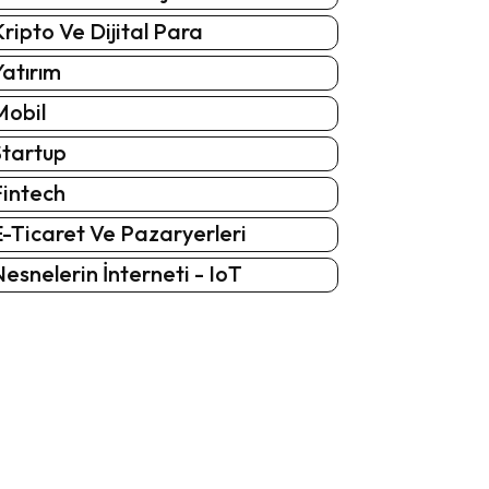
ripto Ve Dijital Para
atırım
Mobil
Startup
Fintech
-Ticaret Ve Pazaryerleri
esnelerin İnterneti - IoT