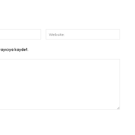
E-
Website
Posta:
rayıcıya kaydet.