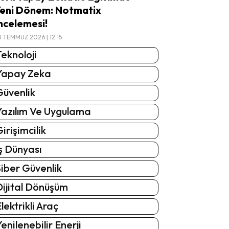
eni Dönem: Notmatix
ncelemesi!
3 TEMMUZ 2026 | 12:15
eknoloji
Yapay Zeka
Güvenlik
Yazılım Ve Uygulama
irişimcilik
ş Dünyası
iber Güvenlik
Dijital Dönüşüm
lektrikli Araç
enilenebilir Enerji