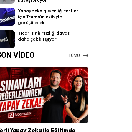
Yapay zeka güvenliği testleri
için Trump’ın ekibiyle
görüşülecek
Ticari sır hırsızlığı davası
daha çok kızışıyor
SON VİDEO
TÜMÜ
erli Yapay Zeka ile Eğitimde