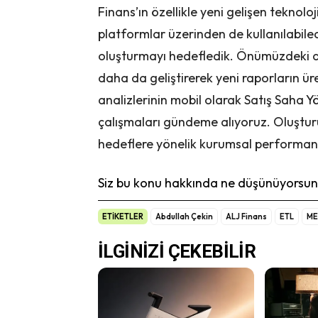
Finans’ın özellikle yeni gelişen teknol
platformlar üzerinden de kullanılabile
oluşturmayı hedefledik. Önümüzdeki d
daha da geliştirerek yeni raporların ür
analizlerinin mobil olarak Satış Saha Y
çalışmaları gündeme alıyoruz. Oluşturul
hedeflere yönelik kurumsal performans 
Siz bu konu hakkında ne düşünüyorsunu
ETİKETLER
Abdullah Çekin
ALJ Finans
ETL
ME