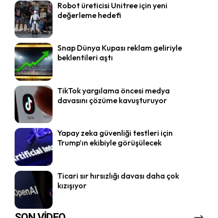
Robot üreticisi Unitree için yeni
değerleme hedefi
Snap Dünya Kupası reklam geliriyle
beklentileri aştı
TikTok yargılama öncesi medya
davasını çözüme kavuşturuyor
Yapay zeka güvenliği testleri için
Trump’ın ekibiyle görüşülecek
Ticari sır hırsızlığı davası daha çok
kızışıyor
SON VİDEO