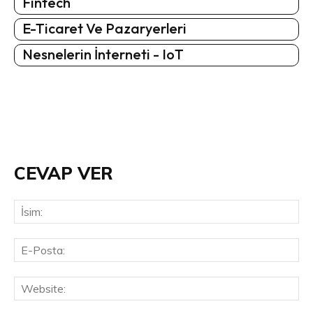
Fintech
E-Ticaret Ve Pazaryerleri
Nesnelerin İnterneti - IoT
CEVAP VER
İsi
E-
Pos
Web