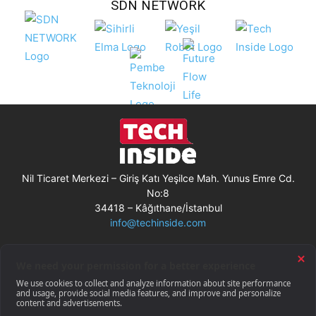
SDN NETWORK
Nil Ticaret Merkezi – Giriş Katı Yeşilce Mah. Yunus Emre Cd.
No:8
34418 – Kâğıthane/İstanbul
info@techinside.com
Künye
Site Kullanım Koşulları
Çerez Kullanımı
Gizlilik Bildirimi
RSS