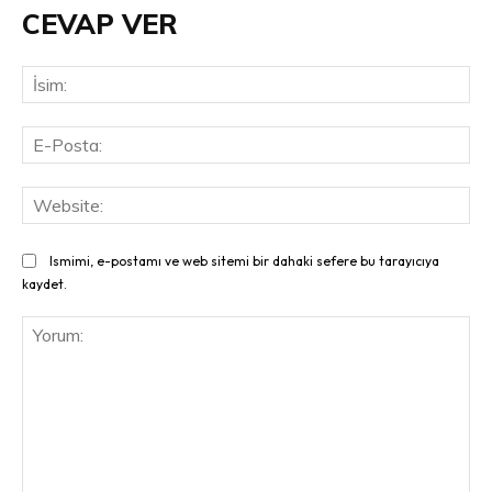
CEVAP VER
İsi
E-
Pos
Web
Ismimi, e-postamı ve web sitemi bir dahaki sefere bu tarayıcıya
kaydet.