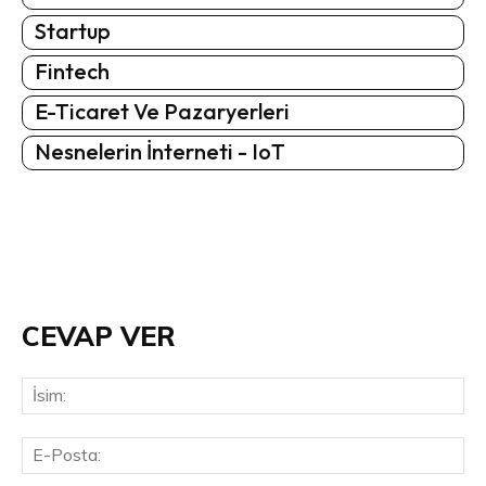
Startup
Fintech
E-Ticaret Ve Pazaryerleri
Nesnelerin İnterneti - IoT
CEVAP VER
İsi
E-
Pos