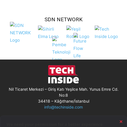
SDN NETWORK
Nil Ticaret Merkezi – Giriş Katı Yeşilce Mah. Yunus Emre Cd.
No:8
34418 – Kâğıthane/İstanbul
info@techinside.com
Künye
Site Kullanım Koşulları
Çerez Kullanımı