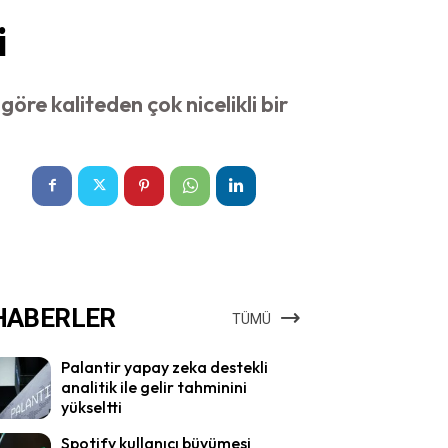
i
öre kaliteden çok nicelikli bir
HABERLER
TÜMÜ
Palantir yapay zeka destekli
analitik ile gelir tahminini
yükseltti
Spotify kullanıcı büyümesi