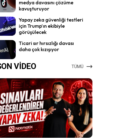
medya davasını çözüme
kavuşturuyor
Yapay zeka güvenliği testleri
için Trump’ın ekibiyle
görüşülecek
Ticari sır hırsızlığı davası
daha çok kızışıyor
SON VİDEO
TÜMÜ