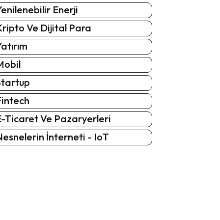
enilenebilir Enerji
ripto Ve Dijital Para
atırım
Mobil
Startup
Fintech
-Ticaret Ve Pazaryerleri
esnelerin İnterneti - IoT