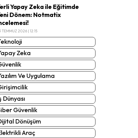
erli Yapay Zeka ile Eğitimde
eni Dönem: Notmatix
ncelemesi!
3 TEMMUZ 2026 | 12:15
eknoloji
Yapay Zeka
Güvenlik
Yazılım Ve Uygulama
irişimcilik
ş Dünyası
iber Güvenlik
Dijital Dönüşüm
lektrikli Araç