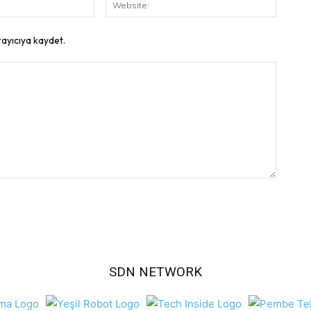
E-
Website
Posta:
rayıcıya kaydet.
SDN NETWORK