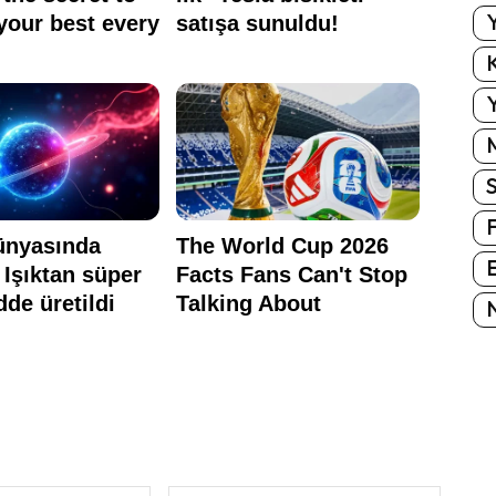
Y
K
Y
E
N