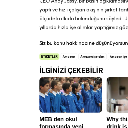
CEO Andy Jassy, ​​bir basın açıklamas
yaptı ve hızlı çalışan akışının şirket t
ölçüde katkıda bulunduğunu söyledi. Ja
yıllarda hızla işe alımlar yaptığımız g
Siz bu konu hakkında ne düşünüyorsunu
ETİKETLER
Amazon
Amazon işe alım
Amazon işe 