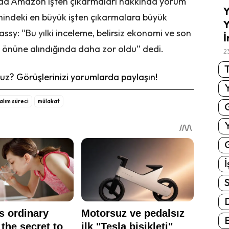
ında Amazon işten çıkarmaları hakkında yorum
Y
arihindeki en büyük işten çıkarmalara büyük
Y
ssy: “Bu yılki inceleme, belirsiz ekonomi ve son
İ
öz önüne alındığında daha zor oldu” dedi.
2
T
z? Görüşlerinizi yorumlarda paylaşın!
alım süreci
mülakat
G
İ
S
E