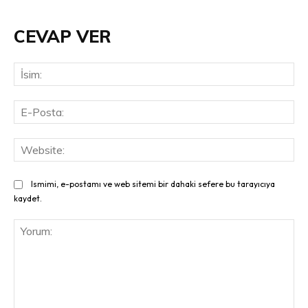
CEVAP VER
İsi
E-
Pos
Web
Ismimi, e-postamı ve web sitemi bir dahaki sefere bu tarayıcıya
kaydet.