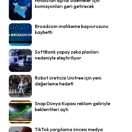
Hindistan dijital ödemeler için
komisyonları geri getirecek
Broadcom mahkeme başvurusunu
kaybetti
SoftBank yapay zeka planları
nedeniyle eleştiriliyor
Robot üreticisi Unitree için yeni
değerleme hedefi
Snap Dünya Kupası reklam geliriyle
beklentileri aştı
TikTok yargılama öncesi medya