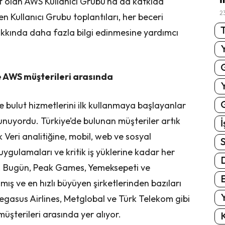
tif olan AWS Kullanıcı Grubu’na da katkıda
2
n Kullanıcı Grubu toplantıları, her beceri
T
kkında daha fazla bilgi edinmesine yardımcı
e AWS müşterileri arasında
G
 bulut hizmetlerini ilk kullanmaya başlayanlar
unuyordu. Türkiye’de bulunan müşteriler artık
İ
Veri analitiğine, mobil, web ve sosyal
S
ygulamaları ve kritik iş yüklerine kadar her
lar. Bugün, Peak Games, Yemeksepeti ve
E
mış ve en hızlı büyüyen şirketlerinden bazıları
Y
 Pegasus Airlines, Metglobal ve Türk Telekom gibi
üşterileri arasında yer alıyor.
K