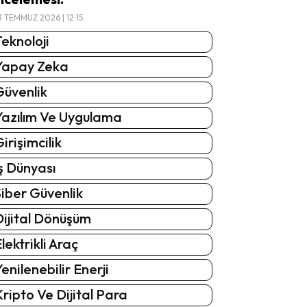
3 TEMMUZ 2026 | 12:15
eknoloji
Yapay Zeka
Güvenlik
Yazılım Ve Uygulama
irişimcilik
ş Dünyası
iber Güvenlik
Dijital Dönüşüm
lektrikli Araç
enilenebilir Enerji
ripto Ve Dijital Para