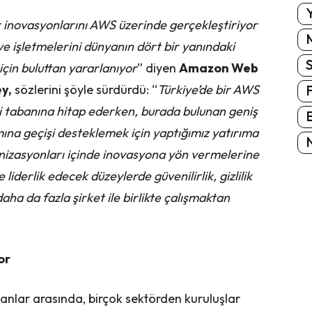
Y
dir inovasyonlarını AWS üzerinde gerçekleştiriyor
e işletmelerini dünyanın dört bir yanındaki
çin buluttan yararlanıyor
” diyen
Amazon Web
y,
sözlerini şöyle sürdürdü: “
Türkiye’de bir AWS
ri tabanına hitap ederken, burada bulunan geniş
E
ına geçişi desteklemek için yaptığımız yatırıma
N
anizasyonları içinde inovasyona yön vermelerine
iderlik edecek düzeylerde güvenilirlik, gizlilik
ha da fazla şirket ile birlikte çalışmaktan
or
anlar arasında, birçok sektörden kuruluşlar