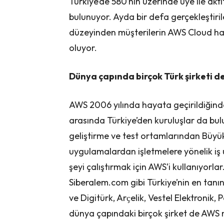
Türkiye’de 580’nin üzerinde üye ile ak
bulunuyor. Ayda bir defa gerçekleştirile
düzeyinden müşterilerin AWS Cloud ha
oluyor.
Dünya çapında birçok Türk şirketi d
AWS 2006 yılında hayata geçirildiğinde
arasında Türkiye’den kuruluşlar da bul
geliştirme ve test ortamlarından Büyük 
uygulamalardan işletmelere yönelik iş u
şeyi çalıştırmak için AWS’i kullanıyor
Siberalem.com gibi Türkiye’nin en tanın
ve Digitürk, Arҫelik, Vestel Elektronik,
dünya çapındaki birçok şirket de AWS m