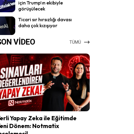
için Trump’ın ekibiyle
görüşülecek
Ticari sır hırsızlığı davası
daha çok kızışıyor
SON VİDEO
TÜMÜ
erli Yapay Zeka ile Eğitimde
eni Dönem: Notmatix
ncelemesi!