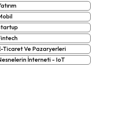
atırım
Mobil
Startup
Fintech
-Ticaret Ve Pazaryerleri
esnelerin İnterneti - IoT