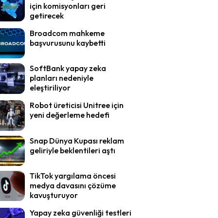
için komisyonları geri
getirecek
Broadcom mahkeme
başvurusunu kaybetti
SoftBank yapay zeka
planları nedeniyle
eleştiriliyor
Robot üreticisi Unitree için
yeni değerleme hedefi
Snap Dünya Kupası reklam
geliriyle beklentileri aştı
TikTok yargılama öncesi
medya davasını çözüme
kavuşturuyor
Yapay zeka güvenliği testleri