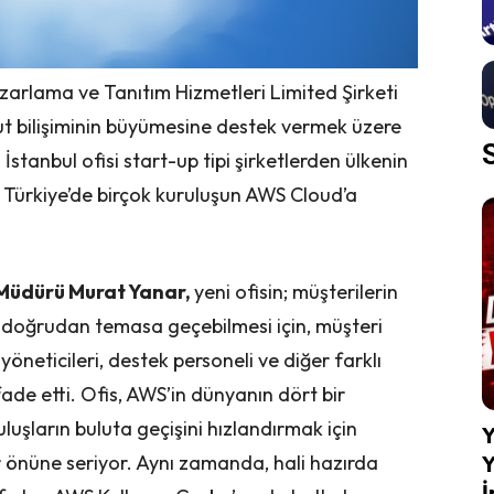
rlama ve Tanıtım Hizmetleri Limited Şirketi
ut bilişiminin büyümesine destek vermek üzere
n İstanbul ofisi start-up tipi şirketlerden ülkenin
r Türkiye’de birçok kuruluşun AWS Cloud’a
Müdürü Murat Yanar,
yeni ofisin; müşterilerin
e doğrudan temasa geçebilmesi için, müşteri
yöneticileri, destek personeli ve diğer farklı
fade etti. Ofis, AWS’in dünyanın dört bir
uşların buluta geçişini hızlandırmak için
Y
Y
 önüne seriyor. Aynı zamanda, hali hazırda
İ