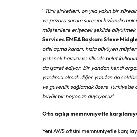
“
Türk şirketleri, on yıla yakın bir süre
ve pazara sürüm süresini hızlandırmak v
müşterilere erişecek şekilde büyütmek i
Services EMEA Başkanı Steve Midgle
ofisi açma kararı, hızla büyüyen müşte
yetenek havuzu ve ülkede bulut kullanım
da işaret ediyor. Bir yandan kendi org
yardımcı olmak diğer yandan da sektöre l
ve güvenlik sağlamak üzere Türkiye’de da
büyük bir heyecan duyuyoruz
.”
Ofis açılışı memnuniyetle karşılanıy
Yeni AWS ofisini memnuniyetle karşılay