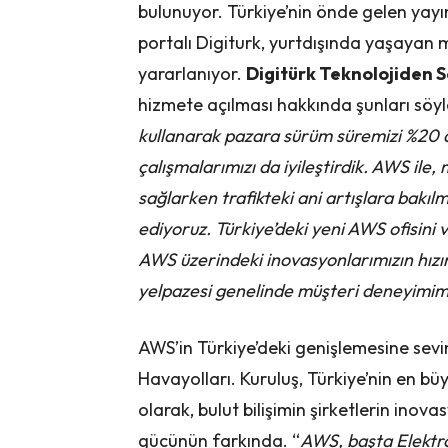
bulunuyor. Türkiye’nin önde gelen yayın
portalı Digiturk, yurtdışında yaşayan 
yararlanıyor.
Digitürk Teknolojiden 
hizmete açılması hakkında şunları söyle
kullanarak pazara sürüm süremizi %20 
çalışmalarımızı da iyileştirdik. AWS ile
sağlarken trafikteki ani artışlara bakı
ediyoruz. Türkiye’deki yeni AWS ofisini 
AWS üzerindeki inovasyonlarımızın hızın
yelpazesi genelinde müşteri deneyimimi
AWS’in Türkiye’deki genişlemesine sevi
Havayolları. Kuruluş, Türkiye’nin en büy
olarak, bulut bilişimin şirketlerin in
gücünün farkında. “
AWS, başta Elektr