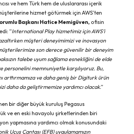
cısı ve hem Türk hem de uluslararası içerik
müşterilerine hizmet götürmek için AWS’ten
Sorumlu Başkanı Hatice Memigüven,
ofisin
di: “
International Play hizmetimiz için AWS’i
azaltırken müşteri deneyimimizi ve inovasyon
, müşterilerimize son derece güvenilir bir deneyim
lmaksızın talebe uyum sağlama esnekliğini de elde
ve personelini memnuniyetle karşılıyoruz. Bu,
ı arttırmamıza ve daha geniş bir Digiturk ürün
zi daha da geliştirmemize yardımcı olacak
.”
nen bir diğer büyük kuruluş Pegasus
ük ve en eski havayolu şirketlerinden biri
ovasyon yapmasına yardımcı olmak konusundaki
onik Uçuş Çantası (EFB) uygulamamızın