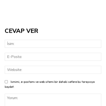
CEVAP VER
İsi
E-
Pos
Web
Ismimi, e-postamı ve web sitemi bir dahaki sefere bu tarayıcıya
kaydet.