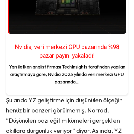
Nvidia, veri merkezi GPU pazarında %98
pazar payını yakaladı!
Yarı iletken analist firması TechInsights tarafından yapılan
araştırmaya göre, Nvidia 2023 yılında veri merkezi GPU
pazarında...
Şu anda YZ geliştirme için düşünülen ölçeğin
henüz bir benzeri görülmemiş. Norrod,
“Düşünülen bazı eğitim kümeleri gerçekten
akıllara durgunluk veriyor” diyor. Aslında, YZ